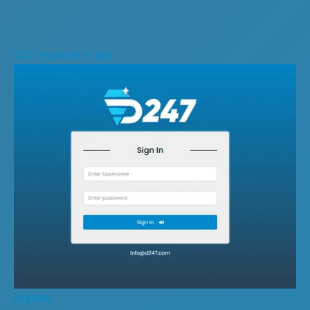
Skip
Register
D247 registration app
to
content
Register