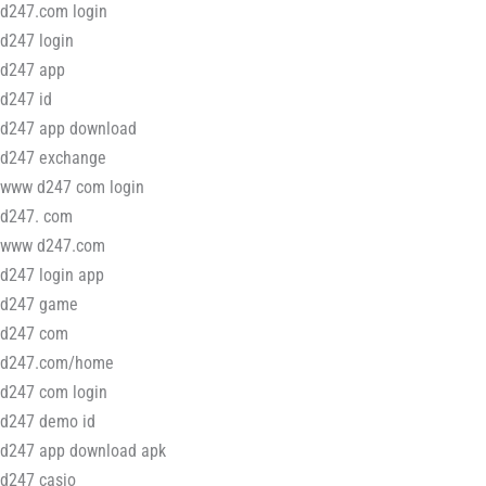
d247.com login
d247 login
d247 app
d247 id
d247 app download
d247 exchange
www d247 com login
d247. com
www d247.com
d247 login app
d247 game
d247 com
d247.com/home
d247 com login
d247 demo id
d247 app download apk
d247 casio