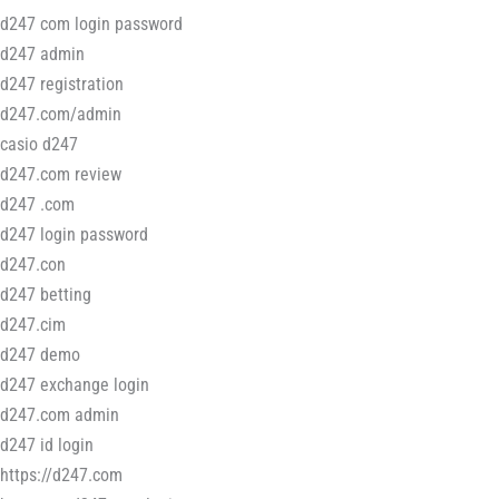
d247 com login password
d247 admin
d247 registration
d247.com/admin
casio d247
d247.com review
d247 .com
d247 login password
d247.con
d247 betting
d247.cim
d247 demo
d247 exchange login
d247.com admin
d247 id login
https://d247.com