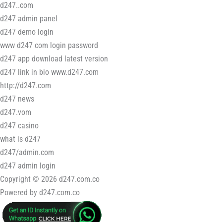
d247..com
d247 admin panel
d247 demo login
www d247 com login password
d247 app download latest version
d247 link in bio www.d247.com
http://d247.com
d247 news
d247.vom
d247 casino
what is d247
d247/admin.com
d247 admin login
Copyright © 2026 d247.com.co
Powered by d247.com.co