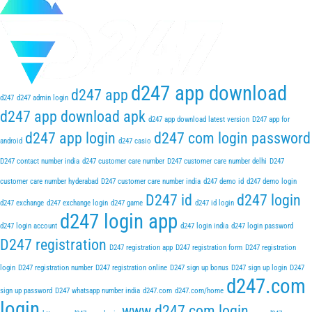
d247 app download
d247 app
d247
d247 admin login
d247 app download apk
d247 app download latest version
D247 app for
d247 app login
d247 com login password
android
d247 casio
D247 contact number india
d247 customer care number
D247 customer care number delhi
D247
customer care number hyderabad
D247 customer care number india
d247 demo id
d247 demo login
D247 id
d247 login
d247 exchange
d247 exchange login
d247 game
d247 id login
d247 login app
d247 login account
d247 login india
d247 login password
D247 registration
D247 registration app
D247 registration form
D247 registration
login
D247 registration number
D247 registration online
D247 sign up bonus
D247 sign up login
D247
d247.com
sign up password
D247 whatsapp number india
d247.com
d247.com/home
login
www d247 com login