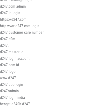
d247.com admin
d247 id login
https://d247.com
http www d247 com login
d247 customer care number
d247.c0m
d247.
d247 master id
d247 login account
d247.com id
d247 logo
www d247
d247 app login
d247/admin
d247 login india
hengst e340h d247