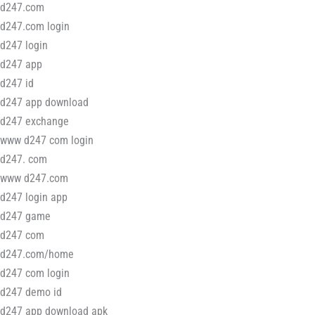
d247.com
d247.com login
d247 login
d247 app
d247 id
d247 app download
d247 exchange
www d247 com login
d247. com
www d247.com
d247 login app
d247 game
d247 com
d247.com/home
d247 com login
d247 demo id
d247 app download apk