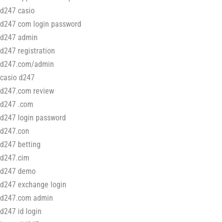
d247 casio
d247 com login password
d247 admin
d247 registration
d247.com/admin
casio d247
d247.com review
d247 .com
d247 login password
d247.con
d247 betting
d247.cim
d247 demo
d247 exchange login
d247.com admin
d247 id login