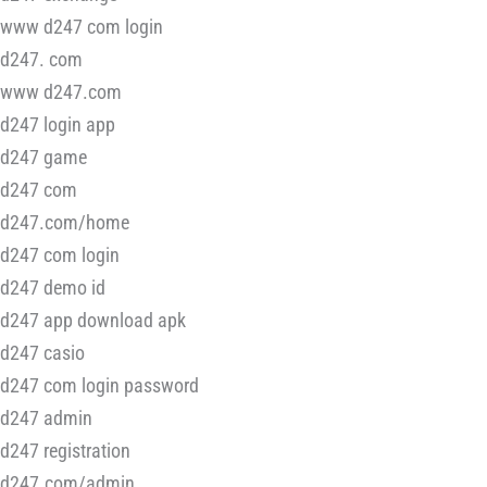
www d247 com login
d247. com
www d247.com
d247 login app
d247 game
d247 com
d247.com/home
d247 com login
d247 demo id
d247 app download apk
d247 casio
d247 com login password
d247 admin
d247 registration
d247.com/admin