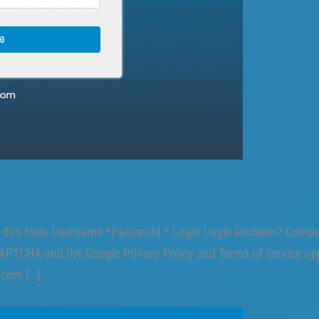
e this form.Username *Password * Login Login Problem? Contact
reCAPTCHA and the Google Privacy Policy and Terms of Servic
 com […]