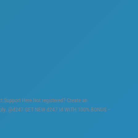
 Support Here Not registered? Create an
e apply. @d247 GET NEW d247 Id WITH 100% BONUS –