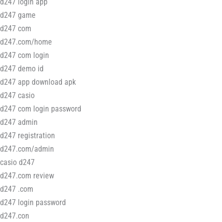
d247 login app
d247 game
d247 com
d247.com/home
d247 com login
d247 demo id
d247 app download apk
d247 casio
d247 com login password
d247 admin
d247 registration
d247.com/admin
casio d247
d247.com review
d247 .com
d247 login password
d247.con