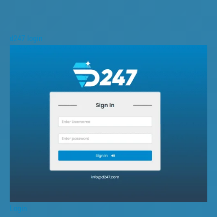
Skip
Login
Home
d247 login
to
content
Login