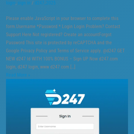
login
,
sign in
/
d247_2025
Please enable JavaScript in your browser to complete this
form.Username *Password * Login Login Problem? Contact
Support Here Not registered? Create an accountForgot
Password This site is protected by reCAPTCHA and the
Google Privacy Policy and Terms of Service apply. @d247 GET
NEW d247 Id WITH 100% BONUS – Sign UP Now d247.com
login, d247 login, www d247 com […]
Read More »