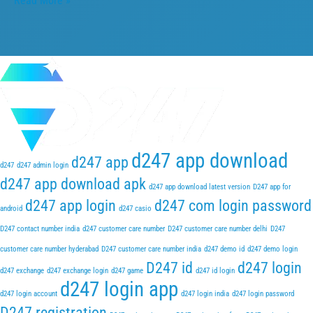
Read More »
d247 app download
d247 app
d247
d247 admin login
d247 app download apk
d247 app download latest version
D247 app for
d247 app login
d247 com login password
android
d247 casio
D247 contact number india
d247 customer care number
D247 customer care number delhi
D247
customer care number hyderabad
D247 customer care number india
d247 demo id
d247 demo login
D247 id
d247 login
d247 exchange
d247 exchange login
d247 game
d247 id login
d247 login app
d247 login account
d247 login india
d247 login password
D247 registration