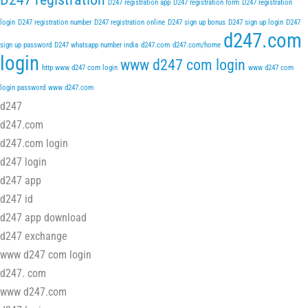
D247 registration app
D247 registration form
D247 registration
login
D247 registration number
D247 registration online
D247 sign up bonus
D247 sign up login
D247
d247.com
sign up password
D247 whatsapp number india
d247.com
d247.com/home
login
www d247 com login
http www d247 com login
www d247 com
login password
www d247.com
d247
d247.com
d247.com login
d247 login
d247 app
d247 id
d247 app download
d247 exchange
www d247 com login
d247. com
www d247.com