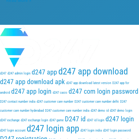
Read More »
d247 app download
d247 app
d247
d247 admin login
d247 app download apk
d247 app download latest version
D247 app for
d247 app login
d247 com login password
android
d247 casio
D247 contact number india
d247 customer care number
D247 customer care number delhi
D247
customer care number hyderabad
D247 customer care number india
d247 demo id
d247 demo login
D247 id
d247 login
d247 exchange
d247 exchange login
d247 game
d247 id login
d247 login app
d247 login account
d247 login india
d247 login password
D247 registration