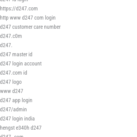
https://d247.com
http www d247 com login
d247 customer care number
d247.c0m
d247.
d247 master id
d247 login account
d247.com id
d247 logo
www d247
d247 app login
d247/admin
d247 login india
hengst e340h d247
d247..com