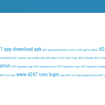
7 app download apk
d2
d247 app download latest version
D247 app for android
 hyderabad
D247 customer care number india
d247 demo id
d247 demo login
d247 exchange
d247 excha
ation
D247 registration app
D247 registration form
D247 registration login
D247 registration numbe
www d247 com login
d247 com login
www d247 com login password
www d247.